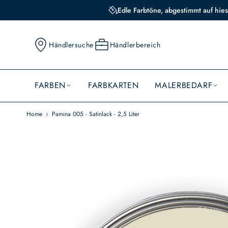
Edle Farbtöne, abgestimmt auf hies
Händlersuche
Händlerbereich
FARBEN
FARBKARTEN
MALERBEDARF
Home
Pamina 005 - Satinlack - 2,5 Liter
Skip
to
the
end
of