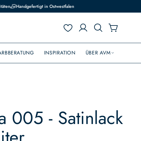
itäten
Handgefertigt in Ostwestfalen
ARBBERATUNG
INSPIRATION
ÜBER AVM
 005 - Satinlack
iter