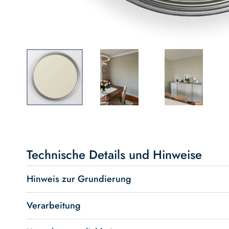
Skip
to
the
beginning
Technische Details und Hinweise
of
the
Hinweis zur Grundierung
images
gallery
Verarbeitung