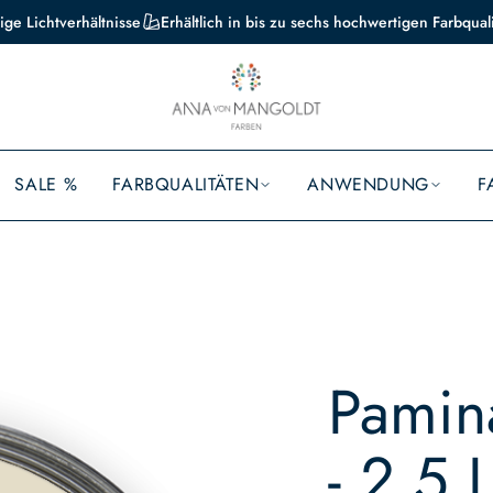
ige Lichtverhältnisse
Erhältlich in bis zu sechs hochwertigen Farbqual
SALE %
FARBQUALITÄTEN
ANWENDUNG
F
Pamina
- 2,5 L