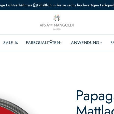
ige Lichtverhältnisse
Erhältlich in bis zu sechs hochwertigen Farbqual
SALE %
FARBQUALITÄTEN
ANWENDUNG
F
Papaga
Mattlac