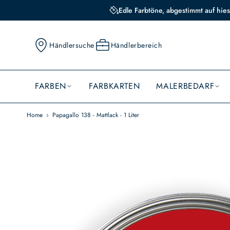
Edle Farbtöne, abgestimmt auf hies
Händlersuche
Händlerbereich
FARBEN
FARBKARTEN
MALERBEDARF
Home
Papagallo 138 - Mattlack - 1 Liter
Skip
to
the
end
of