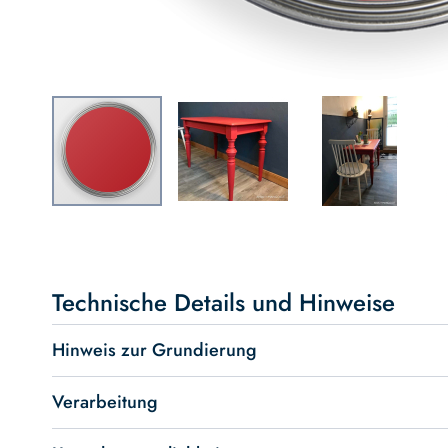
Skip
to
the
beginning
Technische Details und Hinweise
of
the
Hinweis zur Grundierung
images
gallery
Verarbeitung