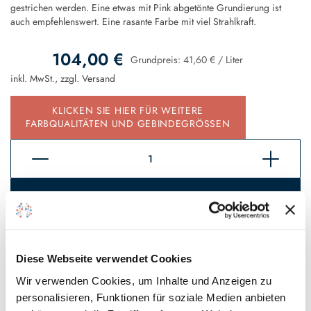
gestrichen werden. Eine etwas mit Pink abgetönte Grundierung ist
auch empfehlenswert. Eine rasante Farbe mit viel Strahlkraft.
104,00 €
Grundpreis:
41,60 €
/
Liter
inkl. MwSt., zzgl.
Versand
KLICKEN SIE HIER FÜR WEITERE
FARBQUALITÄTEN UND GEBINDEGRÖSSEN
In den Warenkorb
Sofort verfügbar, Lieferzeit 2 - 5 Tage*
Auf den Wunschzettel
Diese Webseite verwendet Cookies
Wir verwenden Cookies, um Inhalte und Anzeigen zu
personalisieren, Funktionen für soziale Medien anbieten
* Gilt für Lieferungen innerhalb Deutschlands, Lieferzeiten für andere