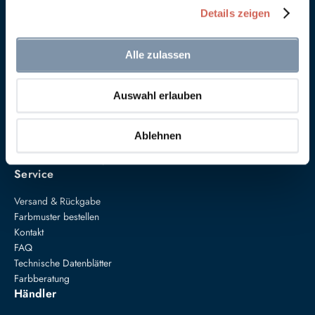
Details zeigen
Alle zulassen
Auswahl erlauben
Anna von Mangoldt GmbH & Co. KG
Speckgraben 19
34414 Warburg
Ablehnen
+49 5274 3062200
farben@annavonmangoldt.com
Service
Versand & Rückgabe
Farbmuster bestellen
Kontakt
FAQ
Technische Datenblätter
Farbberatung
Händler