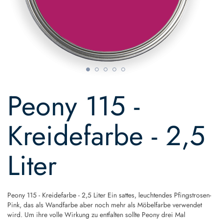
Skip
to
Peony 115 -
the
beginning
of
Kreidefarbe - 2,5
the
images
gallery
Liter
Peony 115 - Kreidefarbe - 2,5 Liter Ein sattes, leuchtendes Pfingstrosen-
Pink, das als Wandfarbe aber noch mehr als Möbelfarbe verwendet
wird. Um ihre volle Wirkung zu entfalten sollte Peony drei Mal