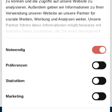
zu können und die Zugriffe auf unsere Website zu
Länder entnehmen Sie bitte unseren
Versandinformationen
.
analysieren. Außerdem geben wir Informationen zu Ihrer
Verwendung unserer Website an unsere Partner für
Technische Details und Hinweise
soziale Medien, Werbung und Analysen weiter. Unsere
Partner führen diese Informationen möglicherweise mit
Hinweis zur Grundierung
weiteren Daten zusammen, die Sie ihnen bereitgestellt
haben oder die sie im Rahmen Ihrer Nutzung der Dienste
gesammelt haben.
Verarbeitung
Einwilligungsauswahl
Notwendig
Umweltverträglichkeit
Präferenzen
Technische Daten
Statistiken
Hinweis zur Farbtongenauigkeit
Marketing