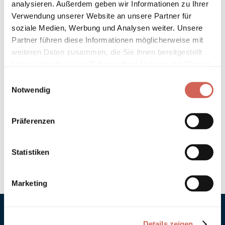
analysieren. Außerdem geben wir Informationen zu Ihrer
Technische Details und Hinweise
Verwendung unserer Website an unsere Partner für
soziale Medien, Werbung und Analysen weiter. Unsere
Partner führen diese Informationen möglicherweise mit
Hinweis zur Grundierung
weiteren Daten zusammen, die Sie ihnen bereitgestellt
haben oder die sie im Rahmen Ihrer Nutzung der Dienste
Verarbeitung
gesammelt haben.
Einwilligungsauswahl
Notwendig
Umweltverträglichkeit
Technische Daten
Präferenzen
Hinweis zur Farbtongenauigkeit
Statistiken
Marketing
Details zeigen