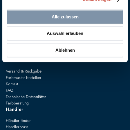
Alle zulassen
Anna von Mangoldt GmbH & Co. KG
Auswahl erlauben
Speckgraben 19
34414 Warburg
+49 5274 3062200
Ablehnen
farben@annavonmangoldt.com
Service
Versand & Rückgabe
Farbmuster bestellen
Kontakt
FAQ
Technische Datenblätter
Farbberatung
Händler
Händler finden
Händlerportal