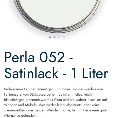
Skip
to
Perla 052 -
the
beginning
of
Satinlack - 1 Liter
the
images
gallery
Perla erinnert an den anmutigen Schimmer und das wechselnde
Farbenspiel von Süßwasserperlen. Es ist ein helles, leicht
blaustichiges, dennoch warmes Grau und ein wahrer Klassiker auf
Wänden und Möbeln. Wer weder leicht abgetönte, aber keine
cremeweißen oder beigen Wände möchte, hat mit Perla eine gute
Alternative gefunden.