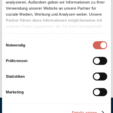
analysieren. Außerdem geben wir Informationen zu Ihrer
Technische Details und Hinweise
Verwendung unserer Website an unsere Partner für
soziale Medien, Werbung und Analysen weiter. Unsere
Partner führen diese Informationen möglicherweise mit
Hinweis zur Grundierung
weiteren Daten zusammen, die Sie ihnen bereitgestellt
haben oder die sie im Rahmen Ihrer Nutzung der Dienste
Verarbeitung
gesammelt haben.
Einwilligungsauswahl
Notwendig
Umweltverträglichkeit
Technische Daten
Präferenzen
Hinweis zur Farbtongenauigkeit
Statistiken
Marketing
Details zeigen