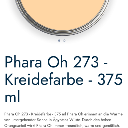
Skip
to
Phara Oh 273 -
the
beginning
of
Kreidefarbe - 375
the
images
gallery
ml
Phara Oh 273 - Kreidefarbe - 375 ml Phara Oh erinnert an die Wärme
von untergehender Sonne in Ägyptens Wüste. Durch den hohen
Orangeanteil wirkt Phara Oh immer freundlich, warm und gemütlich.