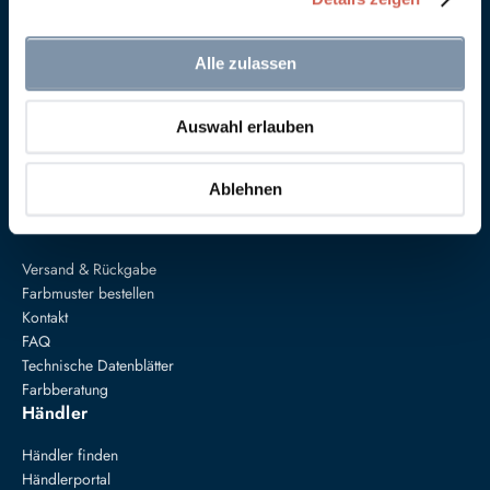
Alle zulassen
Anna von Mangoldt GmbH & Co. KG
Auswahl erlauben
Speckgraben 19
34414 Warburg
+49 5274 3062200
Ablehnen
farben@annavonmangoldt.com
Service
Versand & Rückgabe
Farbmuster bestellen
Kontakt
FAQ
Technische Datenblätter
Farbberatung
Händler
Händler finden
Händlerportal