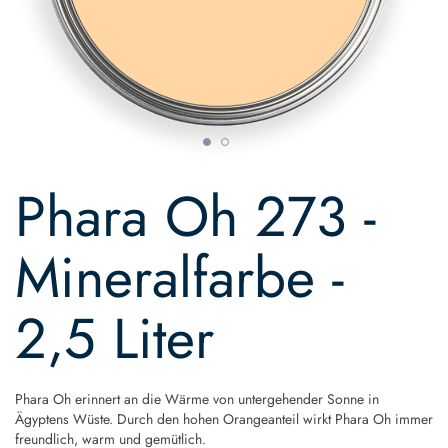
Skip
to
Phara Oh 273 -
the
beginning
of
Mineralfarbe -
the
images
gallery
2,5 Liter
Phara Oh erinnert an die Wärme von untergehender Sonne in
Ägyptens Wüste. Durch den hohen Orangeanteil wirkt Phara Oh immer
freundlich, warm und gemütlich.