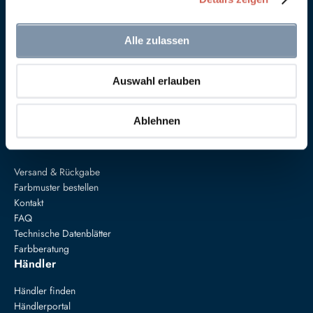
Alle zulassen
Anna von Mangoldt GmbH & Co. KG
Auswahl erlauben
Speckgraben 19
34414 Warburg
+49 5274 3062200
Ablehnen
farben@annavonmangoldt.com
Service
Versand & Rückgabe
Farbmuster bestellen
Kontakt
FAQ
Technische Datenblätter
Farbberatung
Händler
Händler finden
Händlerportal