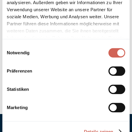
analysieren. Außerdem geben wir Informationen zu Ihrer
Technische Details und Hinweise
Verwendung unserer Website an unsere Partner für
soziale Medien, Werbung und Analysen weiter. Unsere
Partner führen diese Informationen möglicherweise mit
Hinweis zur Grundierung
weiteren Daten zusammen, die Sie ihnen bereitgestellt
haben oder die sie im Rahmen Ihrer Nutzung der Dienste
Verarbeitung
gesammelt haben.
Einwilligungsauswahl
Notwendig
Umweltverträglichkeit
Technische Daten
Präferenzen
Hinweis zur Farbtongenauigkeit
Statistiken
Marketing
Details zeigen