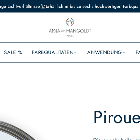
ige Lichtverhältnisse
Erhältlich in bis zu sechs hochwertigen Farbqual
SALE %
FARBQUALITÄTEN
ANWENDUNG
F
Piroue