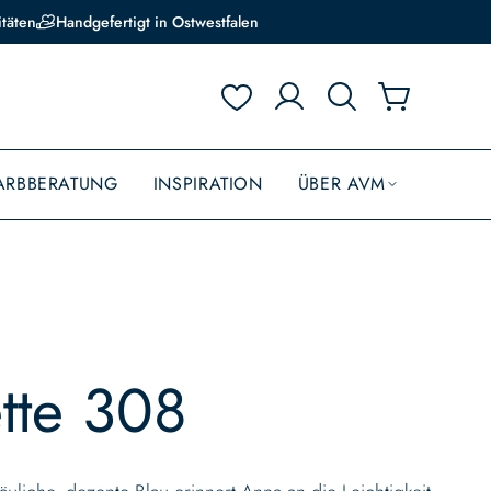
itäten
Handgefertigt in Ostwestfalen
ARBBERATUNG
INSPIRATION
ÜBER AVM
tte 308