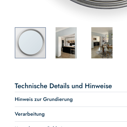
Skip
to
the
beginning
Technische Details und Hinweise
of
the
Hinweis zur Grundierung
images
gallery
Verarbeitung