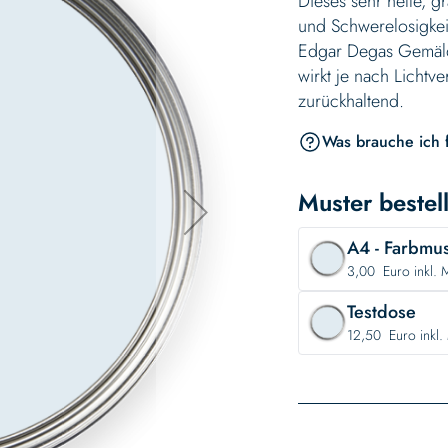
Dieses sehr helle, g
und Schwerelosigkeit
Edgar Degas Gemälde
wirkt je nach Lichtv
zurückhaltend.
Was brauche ich 
Muster bestel
A4 - Farbmu
3,00 Euro inkl. M
Testdose
12,50 Euro inkl. 