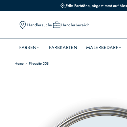
Edle Farbtöne, abgestimmt auf hies
Händlersuche
Händlerbereich
FARBEN
FARBKARTEN
MALERBEDARF
Home
Pirouette 308
Skip
to
the
end
of