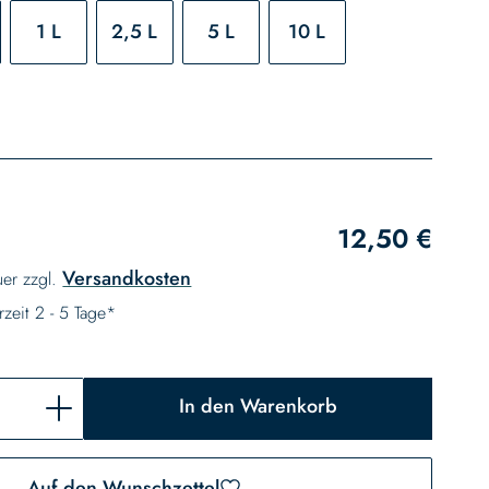
1 L
2,5 L
5 L
10 L
12,50 €
Versandkosten
uer zzgl.
rzeit 2 - 5 Tage*
In den Warenkorb
Auf den Wunschzettel