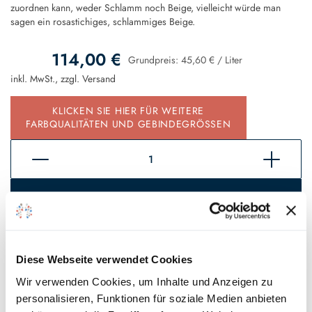
zuordnen kann, weder Schlamm noch Beige, vielleicht würde man
sagen ein rosastichiges, schlammiges Beige.
114,00 €
Grundpreis:
45,60 €
/
Liter
inkl. MwSt., zzgl.
Versand
KLICKEN SIE HIER FÜR WEITERE
FARBQUALITÄTEN UND GEBINDEGRÖSSEN
In den Warenkorb
Sofort verfügbar, Lieferzeit 2 - 5 Tage*
Auf den Wunschzettel
Diese Webseite verwendet Cookies
Wir verwenden Cookies, um Inhalte und Anzeigen zu
personalisieren, Funktionen für soziale Medien anbieten
* Gilt für Lieferungen innerhalb Deutschlands, Lieferzeiten für andere