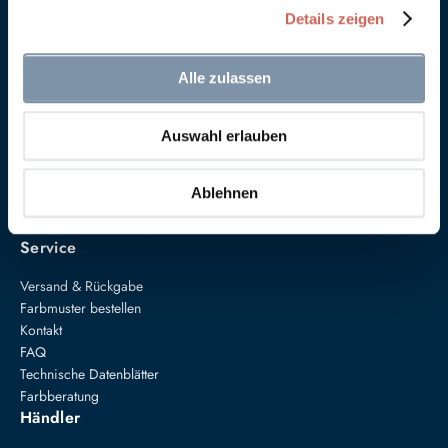
Details zeigen
Alle zulassen
Auswahl erlauben
Anna von Mangoldt GmbH & Co. KG
Speckgraben 19
34414 Warburg
Ablehnen
+49 5274 3062200
farben@annavonmangoldt.com
Service
Versand & Rückgabe
Farbmuster bestellen
Kontakt
FAQ
Technische Datenblätter
Farbberatung
Händler