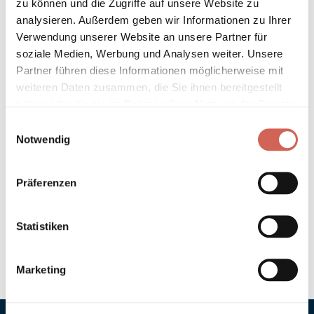
zu können und die Zugriffe auf unsere Website zu
Länder entnehmen Sie bitte unseren
Versandinformationen
.
analysieren. Außerdem geben wir Informationen zu Ihrer
Verwendung unserer Website an unsere Partner für
Technische Details und Hinweise
soziale Medien, Werbung und Analysen weiter. Unsere
Partner führen diese Informationen möglicherweise mit
Hinweis zur Grundierung
weiteren Daten zusammen, die Sie ihnen bereitgestellt
haben oder die sie im Rahmen Ihrer Nutzung der Dienste
gesammelt haben.
Verarbeitung
Einwilligungsauswahl
Notwendig
Umweltverträglichkeit
Präferenzen
Technische Daten
Statistiken
Hinweis zur Farbtongenauigkeit
Marketing