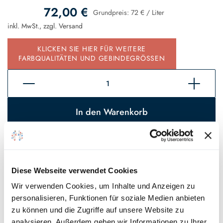
72,00 €
Grundpreis:
72 €
/
Liter
inkl. MwSt., zzgl.
Versand
KLICKEN SIE HIER FÜR WEITERE
FARBQUALITÄTEN UND GEBINDEGRÖSSEN
In den Warenkorb
Sofort verfügbar, Lieferzeit 2 - 5 Tage*
Auf den Wunschzettel
Diese Webseite verwendet Cookies
* Gilt für Lieferungen innerhalb Deutschlands, Lieferzeiten für andere
Wir verwenden Cookies, um Inhalte und Anzeigen zu
Länder entnehmen Sie bitte unseren
Versandinformationen
.
personalisieren, Funktionen für soziale Medien anbieten
zu können und die Zugriffe auf unsere Website zu
analysieren. Außerdem geben wir Informationen zu Ihrer