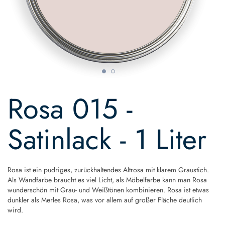
Skip
to
Rosa 015 -
the
beginning
of
Satinlack - 1 Liter
the
images
gallery
Rosa ist ein pudriges, zurückhaltendes Altrosa mit klarem Graustich.
Als Wandfarbe braucht es viel Licht, als Möbelfarbe kann man Rosa
wunderschön mit Grau- und Weißtönen kombinieren. Rosa ist etwas
dunkler als Merles Rosa, was vor allem auf großer Fläche deutlich
wird.