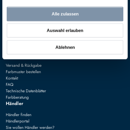
Alle zulassen
Anna von Mangoldt GmbH & Co. KG
Speckgraben 19
Auswahl erlauben
34414 Warburg
+49 5274 3062200
Ablehnen
farben@annavonmangoldt.com
Service
Versand & Rückgabe
Farbmuster bestellen
Kontakt
FAQ
Technische Datenblätter
Farbberatung
Händler
Händler finden
Händlerportal
Sie wollen Händler werden?