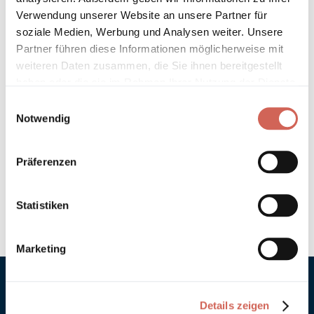
Technische Details und Hinweise
Verwendung unserer Website an unsere Partner für
soziale Medien, Werbung und Analysen weiter. Unsere
Hinweis zur Grundierung
Partner führen diese Informationen möglicherweise mit
weiteren Daten zusammen, die Sie ihnen bereitgestellt
Verarbeitung
haben oder die sie im Rahmen Ihrer Nutzung der Dienste
gesammelt haben.
Einwilligungsauswahl
Umweltverträglichkeit
Notwendig
Technische Daten
Präferenzen
Hinweis zur Farbtongenauigkeit
Statistiken
Marketing
Details zeigen