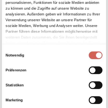
personalisieren, Funktionen für soziale Medien anbieten
zu können und die Zugriffe auf unsere Website zu
* Gilt für Lieferungen innerhalb Deutschlands, Lieferzeiten für andere
analysieren. Außerdem geben wir Informationen zu Ihrer
Länder entnehmen Sie bitte unseren
Versandinformationen
.
Verwendung unserer Website an unsere Partner für
soziale Medien, Werbung und Analysen weiter. Unsere
Partner führen diese Informationen möglicherweise mit
Technische Details und Hinweise
weiteren Daten zusammen, die Sie ihnen bereitgestellt
haben oder die sie im Rahmen Ihrer Nutzung der Dienste
Hinweis zur Grundierung
gesammelt haben.
Einwilligungsauswahl
Notwendig
Verarbeitung
Umweltverträglichkeit
Präferenzen
Technische Daten
Statistiken
Hinweis zur Farbtongenauigkeit
Marketing