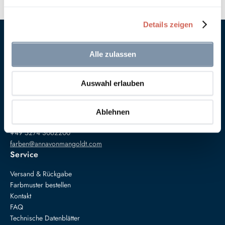
Details zeigen
Alle zulassen
Auswahl erlauben
Anna von Mangoldt GmbH & Co. KG
Speckgraben 19
Ablehnen
34414 Warburg
+49 5274 3062200
farben@annavonmangoldt.com
Service
Versand & Rückgabe
Farbmuster bestellen
Kontakt
FAQ
Technische Datenblätter