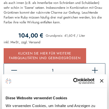
als auch innen (z.B. als Innenfarbe von Schränken und Schubladen)
sehr schön in 'Szene' setzen. Insbesondere in Kombination mit Grau-
Grüntönen kommt der rubin-rote Charme zur Geltung. Leuchtende
Farben wie Ruby müssen häufig drei mal gestrichen werden, bis die
Farbe ihre volle Wirkung entfalten kann.
104,00 €
Grundpreis:
41,60 €
/
Liter
inkl. MwSt., zzgl.
Versand
KLICKEN SIE HIER FÜR WEITERE
FARBQUALITÄTEN UND GEBINDEGRÖSSEN
In den Warenkorb
Sofort verfügbar, Lieferzeit 2 - 5 Tage*
Diese Webseite verwendet Cookies
Auf den Wunschzettel
Wir verwenden Cookies, um Inhalte und Anzeigen zu