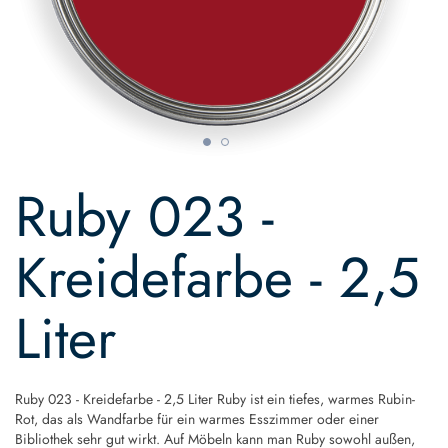
Skip
to
Ruby 023 -
the
beginning
of
Kreidefarbe - 2,5
the
images
gallery
Liter
Ruby 023 - Kreidefarbe - 2,5 Liter Ruby ist ein tiefes, warmes Rubin-
Rot, das als Wandfarbe für ein warmes Esszimmer oder einer
Bibliothek sehr gut wirkt. Auf Möbeln kann man Ruby sowohl außen,