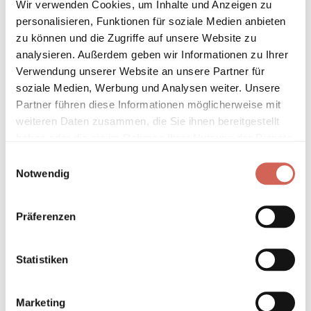
Wir verwenden Cookies, um Inhalte und Anzeigen zu
Auf den Wunschzettel
personalisieren, Funktionen für soziale Medien anbieten
zu können und die Zugriffe auf unsere Website zu
analysieren. Außerdem geben wir Informationen zu Ihrer
* Gilt für Lieferungen innerhalb Deutschlands, Lieferzeiten für andere
Verwendung unserer Website an unsere Partner für
Länder entnehmen Sie bitte unseren
Versandinformationen
.
soziale Medien, Werbung und Analysen weiter. Unsere
Partner führen diese Informationen möglicherweise mit
Technische Details und Hinweise
weiteren Daten zusammen, die Sie ihnen bereitgestellt
haben oder die sie im Rahmen Ihrer Nutzung der Dienste
gesammelt haben.
Hinweis zur Grundierung
Einwilligungsauswahl
Notwendig
Verarbeitung
Präferenzen
Umweltverträglichkeit
Statistiken
Technische Daten
Hinweis zur Farbtongenauigkeit
Marketing