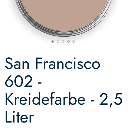
Skip
to
San Francisco
the
beginning
of
602 -
the
images
gallery
Kreidefarbe - 2,5
Liter