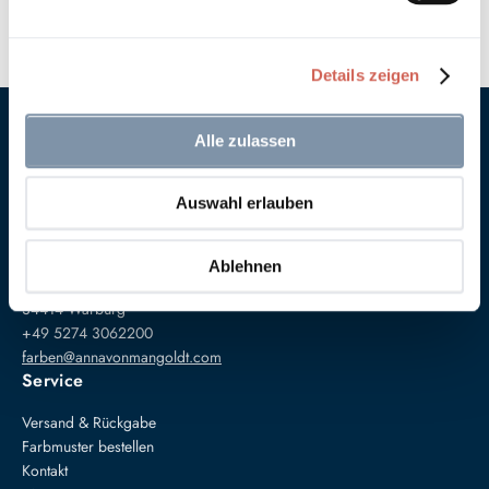
Details zeigen
Alle zulassen
Auswahl erlauben
Anna von Mangoldt GmbH & Co. KG
Ablehnen
Speckgraben 19
34414 Warburg
+49 5274 3062200
farben@annavonmangoldt.com
Service
Versand & Rückgabe
Farbmuster bestellen
Kontakt