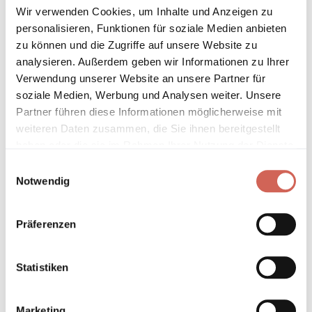
Sofort verfügbar, Lieferzeit 2 - 5 Tage*
Wir verwenden Cookies, um Inhalte und Anzeigen zu
personalisieren, Funktionen für soziale Medien anbieten
Auf den Wunschzettel
zu können und die Zugriffe auf unsere Website zu
analysieren. Außerdem geben wir Informationen zu Ihrer
* Gilt für Lieferungen innerhalb Deutschlands, Lieferzeiten für andere
Verwendung unserer Website an unsere Partner für
Länder entnehmen Sie bitte unseren
Versandinformationen
.
soziale Medien, Werbung und Analysen weiter. Unsere
Partner führen diese Informationen möglicherweise mit
weiteren Daten zusammen, die Sie ihnen bereitgestellt
Technische Details und Hinweise
haben oder die sie im Rahmen Ihrer Nutzung der Dienste
gesammelt haben.
Einwilligungsauswahl
Hinweis zur Grundierung
Notwendig
Verarbeitung
Präferenzen
Umweltverträglichkeit
Statistiken
Technische Daten
Marketing