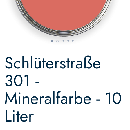
Skip
to
Schlüterstraße
the
beginning
of
301 -
the
images
gallery
Mineralfarbe - 10
Liter