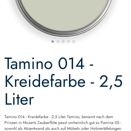
Skip
to
Tamino 014 -
the
beginning
of
Kreidefarbe - 2,5
the
images
gallery
Liter
Tamino 014 - Kreidefarbe - 2,5 Liter Tamino, benannt nach dem
Prinzen in Mozarts Zauberflöte passt umheimlich gut zu Pamina 05 -
sowohl als Akzentwand als auch auf Möbeln oder Holzvertäfelungen.