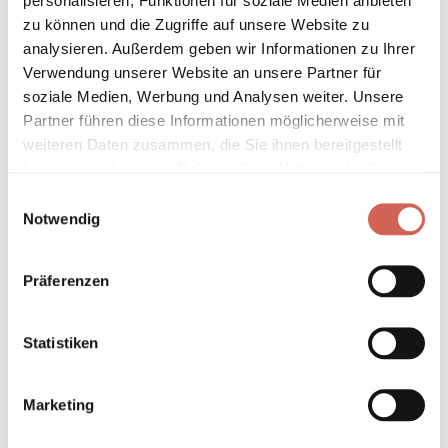
personalisieren, Funktionen für soziale Medien anbieten
zu können und die Zugriffe auf unsere Website zu
* Gilt für Lieferungen innerhalb Deutschlands, Lieferzeiten für andere
Länder entnehmen Sie bitte unseren
Versandinformationen
.
analysieren. Außerdem geben wir Informationen zu Ihrer
Verwendung unserer Website an unsere Partner für
soziale Medien, Werbung und Analysen weiter. Unsere
Technische Details und Hinweise
Partner führen diese Informationen möglicherweise mit
weiteren Daten zusammen, die Sie ihnen bereitgestellt
Hinweis zur Grundierung
haben oder die sie im Rahmen Ihrer Nutzung der Dienste
gesammelt haben.
Einwilligungsauswahl
Verarbeitung
Notwendig
Umweltverträglichkeit
Präferenzen
Technische Daten
Statistiken
Hinweis zur Farbtongenauigkeit
Marketing