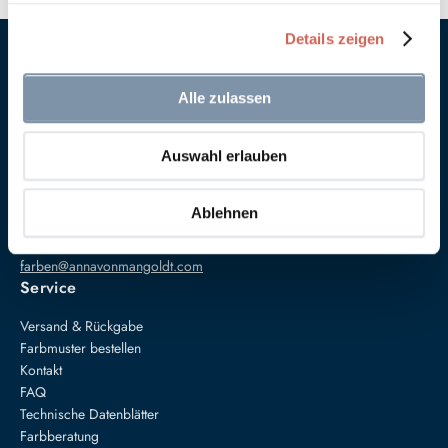
Details zeigen
Alle zulassen
Auswahl erlauben
Anna von Mangoldt GmbH & Co. KG
Speckgraben 19
Ablehnen
34414 Warburg
+49 5274 3062200
farben@annavonmangoldt.com
Service
Versand & Rückgabe
Farbmuster bestellen
Kontakt
FAQ
Technische Datenblätter
Farbberatung