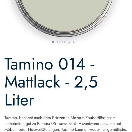
Skip
to
Tamino 014 -
the
beginning
of
Mattlack - 2,5
the
images
gallery
Liter
Tamino, benannt nach dem Prinzen in Mozarts Zauberflöte passt
umheimlich gut zu Pamina 05 - sowohl als Akzentwand als auch auf
Möbeln oder Holzvertäfelungen. Tamino kann entweder für gemütliche,