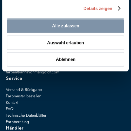
Details zeigen
Alle zulassen
Auswahl erlauben
Anna von Mangoldt GmbH & Co. KG
Speckgraben 19
34414 Warburg
Ablehnen
+49 5274 3062200
farben@annavonmangoldt.com
Service
Versand & Rückgabe
Farbmuster bestellen
Kontakt
FAQ
Technische Datenblätter
Farbberatung
Händler