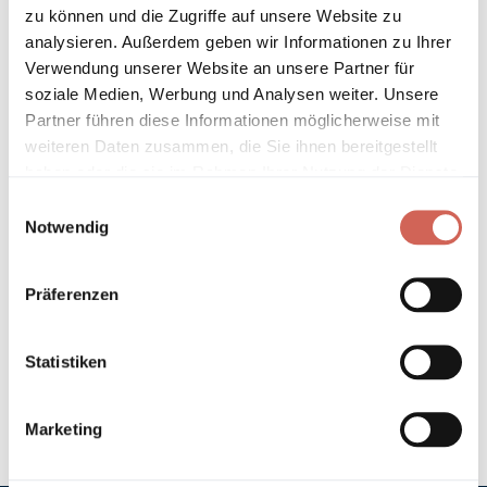
* Gilt für Lieferungen innerhalb Deutschlands, Lieferzeiten für andere
zu können und die Zugriffe auf unsere Website zu
Länder entnehmen Sie bitte unseren
Versandinformationen
.
analysieren. Außerdem geben wir Informationen zu Ihrer
Verwendung unserer Website an unsere Partner für
soziale Medien, Werbung und Analysen weiter. Unsere
Technische Details und Hinweise
Partner führen diese Informationen möglicherweise mit
weiteren Daten zusammen, die Sie ihnen bereitgestellt
Hinweis zur Grundierung
haben oder die sie im Rahmen Ihrer Nutzung der Dienste
gesammelt haben.
Einwilligungsauswahl
Verarbeitung
Notwendig
Umweltverträglichkeit
Präferenzen
Technische Daten
Statistiken
Hinweis zur Farbtongenauigkeit
Marketing