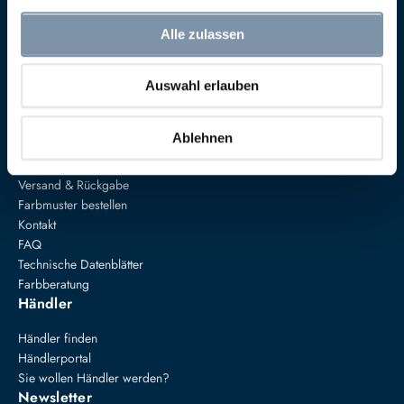
Alle zulassen
Anna von Mangoldt GmbH & Co. KG
Speckgraben 19
Auswahl erlauben
34414 Warburg
+49 5274 3062200
farben@annavonmangoldt.com
Ablehnen
Service
Versand & Rückgabe
Farbmuster bestellen
Kontakt
FAQ
Technische Datenblätter
Farbberatung
Händler
Händler finden
Händlerportal
Sie wollen Händler werden?
Newsletter