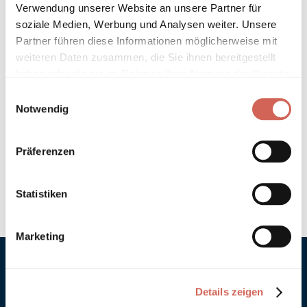
Verwendung unserer Website an unsere Partner für
soziale Medien, Werbung und Analysen weiter. Unsere
Hinweis zur Grundierung
Partner führen diese Informationen möglicherweise mit
weiteren Daten zusammen, die Sie ihnen bereitgestellt
Verarbeitung
haben oder die sie im Rahmen Ihrer Nutzung der Dienste
gesammelt haben.
Einwilligungsauswahl
Umweltverträglichkeit
Notwendig
Technische Daten
Präferenzen
Hinweis zur Farbtongenauigkeit
Statistiken
Marketing
Details zeigen