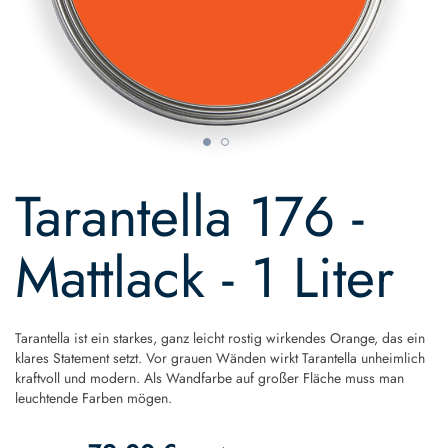
Skip
to
Tarantella 176 -
the
beginning
of
Mattlack - 1 Liter
the
images
gallery
Tarantella ist ein starkes, ganz leicht rostig wirkendes Orange, das ein
klares Statement setzt. Vor grauen Wänden wirkt Tarantella unheimlich
kraftvoll und modern. Als Wandfarbe auf großer Fläche muss man
leuchtende Farben mögen.