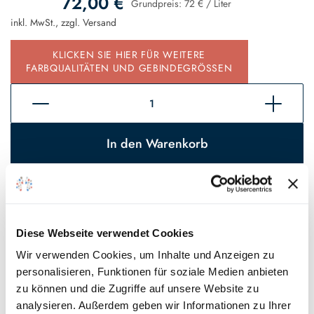
72,00 €
Grundpreis:
72 €
/
Liter
inkl. MwSt., zzgl.
Versand
KLICKEN SIE HIER FÜR WEITERE
FARBQUALITÄTEN UND GEBINDEGRÖSSEN
In den Warenkorb
Sofort verfügbar, Lieferzeit 2 - 5 Tage*
Auf den Wunschzettel
Diese Webseite verwendet Cookies
* Gilt für Lieferungen innerhalb Deutschlands, Lieferzeiten für andere
Wir verwenden Cookies, um Inhalte und Anzeigen zu
Länder entnehmen Sie bitte unseren
Versandinformationen
.
personalisieren, Funktionen für soziale Medien anbieten
zu können und die Zugriffe auf unsere Website zu
analysieren. Außerdem geben wir Informationen zu Ihrer
Technische Details und Hinweise