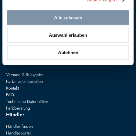
Alle zulassen
Anna von Mangoldt GmbH & Co. KG
Auswahl erlauben
Speckgraben 19
34414 Warburg
+49 5274 3062200
Ablehnen
farben@annavonmangoldt.com
Service
Versand & Rückgabe
Farbmuster bestellen
Kontakt
FAQ
Technische Datenblätter
Farbberatung
Händler
Händler finden
Händlerportal