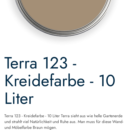
Skip
to
Terra 123 -
the
beginning
of
Kreidefarbe - 10
the
images
gallery
Liter
Terra 123 - Kreidefarbe - 10 Liter Terra sieht aus wie helle Gartenerde
und strahlt viel Natürlichkeit und Ruhe aus. Man muss für diese Wand-
und Möbelfarbe Braun mögen.