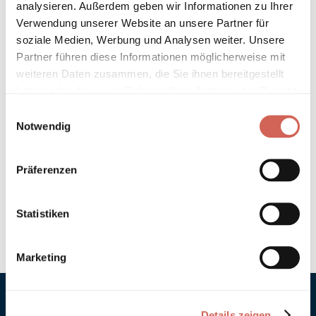
analysieren. Außerdem geben wir Informationen zu Ihrer
Technische Details und Hinweise
Verwendung unserer Website an unsere Partner für
soziale Medien, Werbung und Analysen weiter. Unsere
Partner führen diese Informationen möglicherweise mit
Hinweis zur Grundierung
weiteren Daten zusammen, die Sie ihnen bereitgestellt
haben oder die sie im Rahmen Ihrer Nutzung der Dienste
Verarbeitung
gesammelt haben.
Einwilligungsauswahl
Notwendig
Umweltverträglichkeit
Technische Daten
Präferenzen
Hinweis zur Farbtongenauigkeit
Statistiken
Marketing
Details zeigen