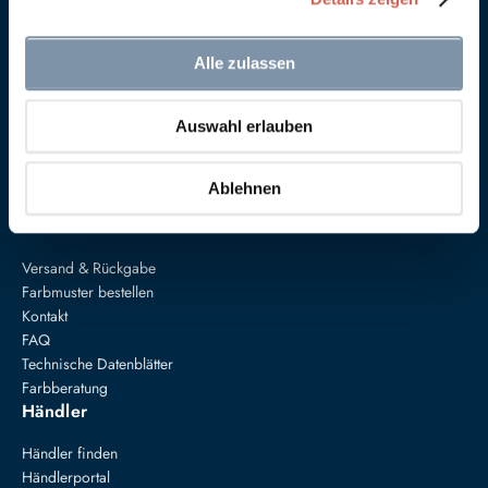
Alle zulassen
Anna von Mangoldt GmbH & Co. KG
Auswahl erlauben
Speckgraben 19
34414 Warburg
+49 5274 3062200
Ablehnen
farben@annavonmangoldt.com
Service
Versand & Rückgabe
Farbmuster bestellen
Kontakt
FAQ
Technische Datenblätter
Farbberatung
Händler
Händler finden
Händlerportal