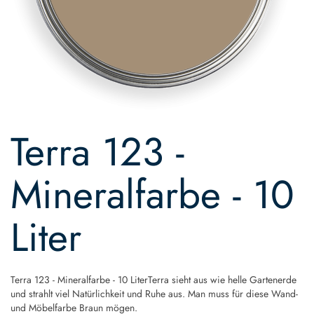
Skip
to
Terra 123 -
the
beginning
of
Mineralfarbe - 10
the
images
gallery
Liter
Terra 123 - Mineralfarbe - 10 LiterTerra sieht aus wie helle Gartenerde
und strahlt viel Natürlichkeit und Ruhe aus. Man muss für diese Wand-
und Möbelfarbe Braun mögen.