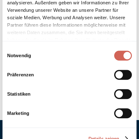
analysieren. Außerdem geben wir Informationen zu Ihrer
Technische Details und Hinweise
Verwendung unserer Website an unsere Partner für
soziale Medien, Werbung und Analysen weiter. Unsere
Partner führen diese Informationen möglicherweise mit
Hinweis zur Grundierung
weiteren Daten zusammen, die Sie ihnen bereitgestellt
haben oder die sie im Rahmen Ihrer Nutzung der Dienste
Verarbeitung
gesammelt haben.
Einwilligungsauswahl
Notwendig
Umweltverträglichkeit
Technische Daten
Präferenzen
Hinweis zur Farbtongenauigkeit
Statistiken
Marketing
Details zeigen