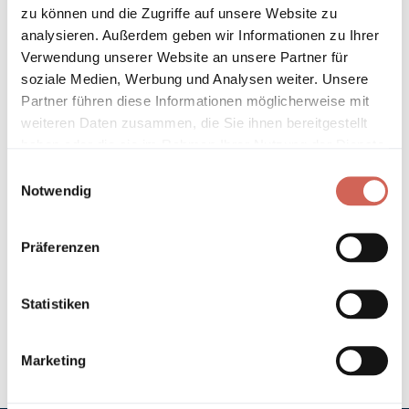
* Gilt für Lieferungen innerhalb Deutschlands, Lieferzeiten für andere
zu können und die Zugriffe auf unsere Website zu
Länder entnehmen Sie bitte unseren
Versandinformationen
.
analysieren. Außerdem geben wir Informationen zu Ihrer
Verwendung unserer Website an unsere Partner für
soziale Medien, Werbung und Analysen weiter. Unsere
Technische Details und Hinweise
Partner führen diese Informationen möglicherweise mit
weiteren Daten zusammen, die Sie ihnen bereitgestellt
Hinweis zur Grundierung
haben oder die sie im Rahmen Ihrer Nutzung der Dienste
gesammelt haben.
Einwilligungsauswahl
Verarbeitung
Notwendig
Umweltverträglichkeit
Präferenzen
Technische Daten
Statistiken
Hinweis zur Farbtongenauigkeit
Marketing