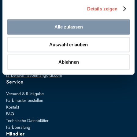
Details zeigen
Alle zulassen
Auswahl erlauben
Anna von Mangoldt GmbH & Co. KG
Speckgraben 19
34414 Warburg
Ablehnen
+49 5274 3062200
farben@annavonmangoldt.com
Service
Versand & Rückgabe
Farbmuster bestellen
Kontakt
FAQ
Technische Datenblätter
Farbberatung
Händler