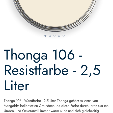
Skip
to
Thonga 106 -
the
beginning
of
Resistfarbe - 2,5
the
images
gallery
Liter
Thonga 106 - Wandfarbe - 2,5 Liter Thonga gehört zu Anna von
Mangoldts beliebtesten Grautönen, da diese Farbe durch ihren starken
Umbra- und Ockeranteil immer warm wirkt und sich gleichzeitig