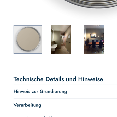
Skip
to
the
beginning
Technische Details und Hinweise
of
the
Hinweis zur Grundierung
images
gallery
Verarbeitung