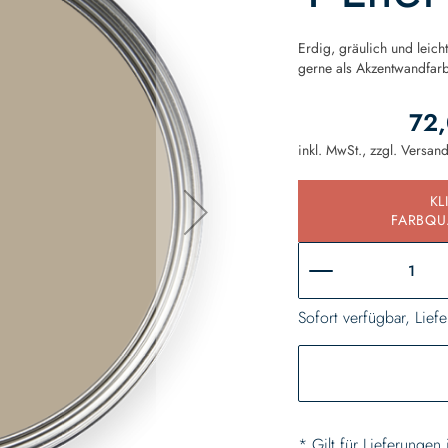
Erdig, gräulich und leich
gerne als Akzentwandfar
72,
inkl. MwSt., zzgl.
Versan
KL
FARBQU
Sofort verfügbar, Liefe
* Gilt für Lieferungen