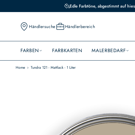
Edle Farbtöne, abgestimmt auf hies
Händlersuche
Händlerbereich
FARBEN
FARBKARTEN
MALERBEDARF
Home
Tundra 121 - Mattlack - 1 Liter
Skip
to
the
end
of