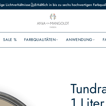
ige Lichtverhältnisse
Erhältlich in bis zu sechs hochwertigen Farbqual
SALE %
FARBQUALITÄTEN
ANWENDUNG
F
Tundra
1 Liter