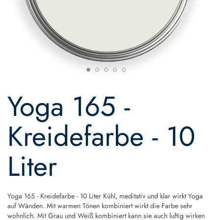
Skip
to
Yoga 165 -
the
beginning
of
Kreidefarbe - 10
the
images
gallery
Liter
Yoga 165 - Kreidefarbe - 10 Liter Kühl, meditativ und klar wirkt Yoga
auf Wänden. Mit warmen Tönen kombiniert wirkt die Farbe sehr
wohnlich. Mit Grau und Weiß kombiniert kann sie auch luftig wirken