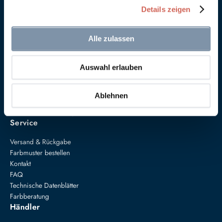
Details zeigen
Alle zulassen
Auswahl erlauben
Anna von Mangoldt GmbH & Co. KG
Speckgraben 19
34414 Warburg
Ablehnen
+49 5274 3062200
farben@annavonmangoldt.com
Service
Versand & Rückgabe
Farbmuster bestellen
Kontakt
FAQ
Technische Datenblätter
Farbberatung
Händler