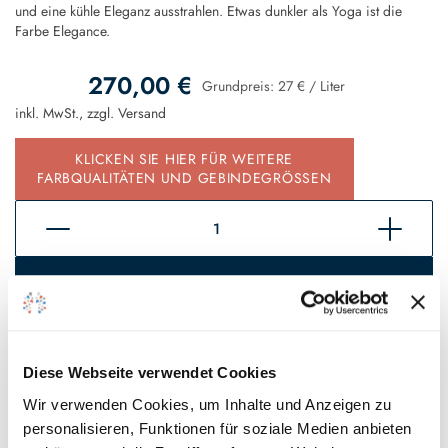
und eine kühle Eleganz ausstrahlen. Etwas dunkler als Yoga ist die
Farbe Elegance.
270,00 €
Grundpreis:
27 €
/
Liter
inkl. MwSt., zzgl.
Versand
KLICKEN SIE HIER FÜR WEITERE
FARBQUALITÄTEN UND GEBINDEGRÖSSEN
In den Warenkorb
Sofort verfügbar, Lieferzeit 2 - 5 Tage*
Auf den Wunschzettel
Diese Webseite verwendet Cookies
Wir verwenden Cookies, um Inhalte und Anzeigen zu
personalisieren, Funktionen für soziale Medien anbieten
* Gilt für Lieferungen innerhalb Deutschlands, Lieferzeiten für andere