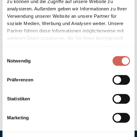
zu können und die Zugriffe auf unsere Website zu
Länder entnehmen Sie bitte unseren
Versandinformationen
.
analysieren. Außerdem geben wir Informationen zu Ihrer
Verwendung unserer Website an unsere Partner für
Technische Details und Hinweise
soziale Medien, Werbung und Analysen weiter. Unsere
Partner führen diese Informationen möglicherweise mit
Hinweis zur Grundierung
weiteren Daten zusammen, die Sie ihnen bereitgestellt
haben oder die sie im Rahmen Ihrer Nutzung der Dienste
gesammelt haben.
Verarbeitung
Einwilligungsauswahl
Notwendig
Umweltverträglichkeit
Präferenzen
Technische Daten
Statistiken
Hinweis zur Farbtongenauigkeit
Marketing