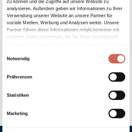
zu können und die Zugriffe auf unsere Website zu
Länder entnehmen Sie bitte unseren
Versandinformationen
.
analysieren. Außerdem geben wir Informationen zu Ihrer
Verwendung unserer Website an unsere Partner für
Technische Details und Hinweise
soziale Medien, Werbung und Analysen weiter. Unsere
Partner führen diese Informationen möglicherweise mit
Hinweis zur Grundierung
weiteren Daten zusammen, die Sie ihnen bereitgestellt
haben oder die sie im Rahmen Ihrer Nutzung der Dienste
gesammelt haben.
Verarbeitung
Einwilligungsauswahl
Notwendig
Umweltverträglichkeit
Präferenzen
Technische Daten
Statistiken
Hinweis zur Farbtongenauigkeit
Marketing