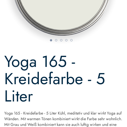
Skip
to
Yoga 165 -
the
beginning
of
Kreidefarbe - 5
the
images
gallery
Liter
Yoga 165 - Kreidefarbe - 5 Liter Kühl, meditativ und klar wirkt Yoga auf
Wänden. Mit warmen Tönen kombiniert wirkt die Farbe sehr wohnlich.
Mit Grau und Weiß kombiniert kann sie auch luftig wirken und eine