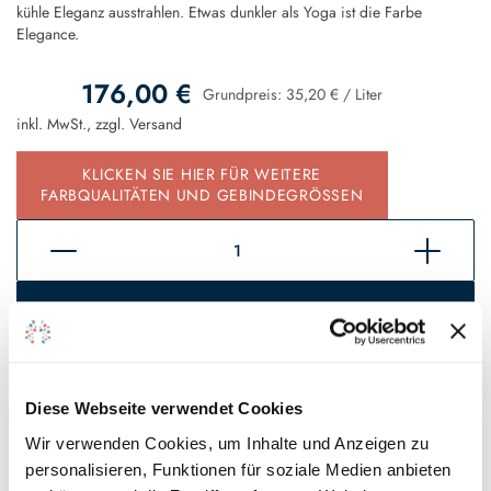
kühle Eleganz ausstrahlen. Etwas dunkler als Yoga ist die Farbe
Elegance.
176,00 €
Grundpreis:
35,20 €
/
Liter
inkl. MwSt., zzgl.
Versand
KLICKEN SIE HIER FÜR WEITERE
FARBQUALITÄTEN UND GEBINDEGRÖSSEN
In den Warenkorb
Sofort verfügbar, Lieferzeit 2 - 5 Tage*
Auf den Wunschzettel
Diese Webseite verwendet Cookies
Wir verwenden Cookies, um Inhalte und Anzeigen zu
personalisieren, Funktionen für soziale Medien anbieten
* Gilt für Lieferungen innerhalb Deutschlands, Lieferzeiten für andere