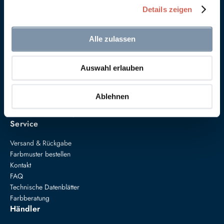
Details zeigen
Alle zulassen
Auswahl erlauben
Anna von Mangoldt GmbH & Co. KG
Speckgraben 19
34414 Warburg
Ablehnen
+49 5274 3062200
farben@annavonmangoldt.com
Service
Versand & Rückgabe
Farbmuster bestellen
Kontakt
FAQ
Technische Datenblätter
Farbberatung
Händler