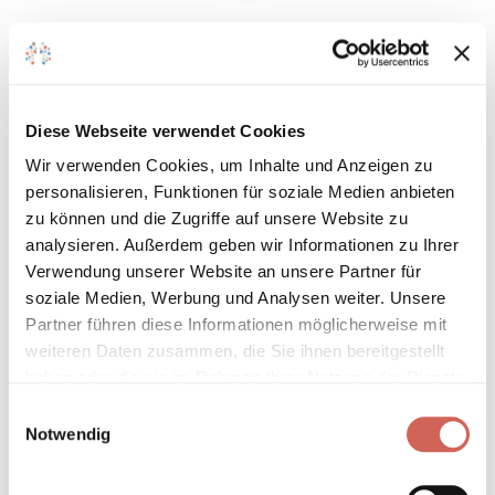
Über den Dächern Berlins 810
Diese Webseite verwendet Cookies
In den Warenkorb
Wir verwenden Cookies, um Inhalte und Anzeigen zu
personalisieren, Funktionen für soziale Medien anbieten
zu können und die Zugriffe auf unsere Website zu
Auf den Wunschzettel
analysieren. Außerdem geben wir Informationen zu Ihrer
Verwendung unserer Website an unsere Partner für
soziale Medien, Werbung und Analysen weiter. Unsere
Partner führen diese Informationen möglicherweise mit
weiteren Daten zusammen, die Sie ihnen bereitgestellt
haben oder die sie im Rahmen Ihrer Nutzung der Dienste
gesammelt haben.
Einwilligungsauswahl
Notwendig
Falkenstein 325