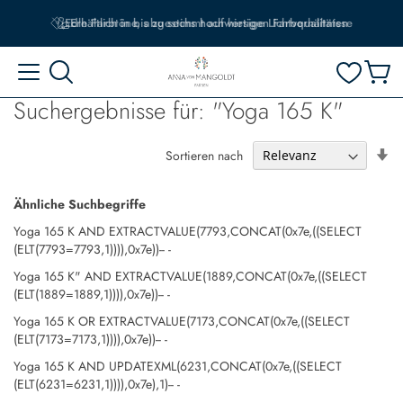
Erhältlich in bis zu sechs hochwertigen Farbqualitäten
Suchergebnisse für: "Yoga 165 K"
In
Sortieren nach
au
Re
Ähnliche Suchbegriffe
Yoga 165 K AND EXTRACTVALUE(7793,CONCAT(0x7e,((SELECT
(ELT(7793=7793,1)))),0x7e))-- -
Yoga 165 K" AND EXTRACTVALUE(1889,CONCAT(0x7e,((SELECT
(ELT(1889=1889,1)))),0x7e))-- -
Yoga 165 K OR EXTRACTVALUE(7173,CONCAT(0x7e,((SELECT
(ELT(7173=7173,1)))),0x7e))-- -
Yoga 165 K AND UPDATEXML(6231,CONCAT(0x7e,((SELECT
(ELT(6231=6231,1)))),0x7e),1)-- -