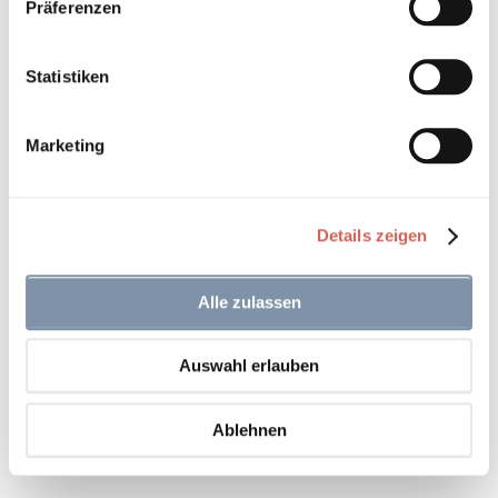
Präferenzen
In den Warenkorb
Statistiken
Marketing
Auf den Wunschzettel
Details zeigen
Alle zulassen
Auswahl erlauben
Papagena 126
Ablehnen
In den Warenkorb