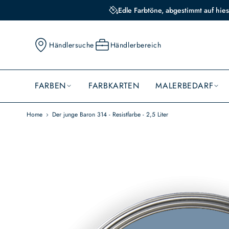
Edle Farbtöne, abgestimmt auf hies
Händlersuche
Händlerbereich
FARBEN
FARBKARTEN
MALERBEDARF
Home
Der junge Baron 314 - Resistfarbe - 2,5 Liter
Skip
to
the
end
of