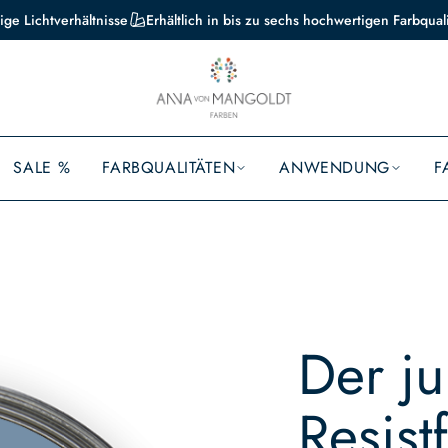
ige Lichtverhältnisse
Erhältlich in bis zu sechs hochwertigen Farbqual
SALE %
FARBQUALITÄTEN
ANWENDUNG
F
Der j
Resist