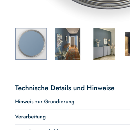
Skip
to
the
beginning
Technische Details und Hinweise
of
the
Hinweis zur Grundierung
images
gallery
Verarbeitung