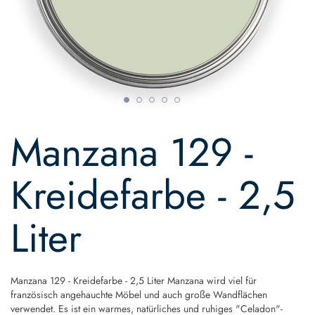
Skip
to
Manzana 129 -
the
beginning
of
Kreidefarbe - 2,5
the
images
gallery
Liter
Manzana 129 - Kreidefarbe - 2,5 Liter Manzana wird viel für
französisch angehauchte Möbel und auch große Wandflächen
verwendet. Es ist ein warmes, natürliches und ruhiges "Celadon"-