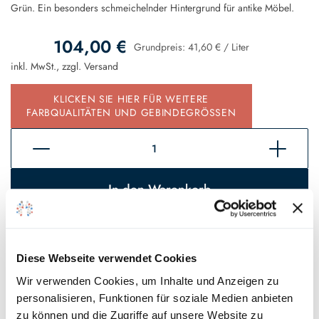
Grün. Ein besonders schmeichelnder Hintergrund für antike Möbel.
104,00 €
Grundpreis:
41,60 €
/
Liter
inkl. MwSt., zzgl.
Versand
KLICKEN SIE HIER FÜR WEITERE
FARBQUALITÄTEN UND GEBINDEGRÖSSEN
In den Warenkorb
Sofort verfügbar, Lieferzeit 2 - 5 Tage*
Auf den Wunschzettel
Diese Webseite verwendet Cookies
Wir verwenden Cookies, um Inhalte und Anzeigen zu
* Gilt für Lieferungen innerhalb Deutschlands, Lieferzeiten für andere
personalisieren, Funktionen für soziale Medien anbieten
Länder entnehmen Sie bitte unseren
Versandinformationen
.
zu können und die Zugriffe auf unsere Website zu