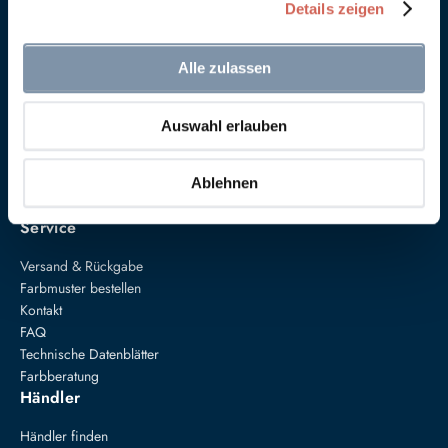
Details zeigen
Alle zulassen
Anna von Mangoldt GmbH & Co. KG
Auswahl erlauben
Speckgraben 19
34414 Warburg
+49 5274 3062200
Ablehnen
farben@annavonmangoldt.com
Service
Versand & Rückgabe
Farbmuster bestellen
Kontakt
FAQ
Technische Datenblätter
Farbberatung
Händler
Händler finden