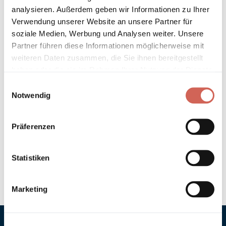
analysieren. Außerdem geben wir Informationen zu Ihrer
Verwendung unserer Website an unsere Partner für
Technische Details und Hinweise
soziale Medien, Werbung und Analysen weiter. Unsere
Partner führen diese Informationen möglicherweise mit
Hinweis zur Grundierung
weiteren Daten zusammen, die Sie ihnen bereitgestellt
haben oder die sie im Rahmen Ihrer Nutzung der Dienste
Verarbeitung
gesammelt haben.
Einwilligungsauswahl
Notwendig
Umweltverträglichkeit
Präferenzen
Technische Daten
Hinweis zur Farbtongenauigkeit
Statistiken
Marketing