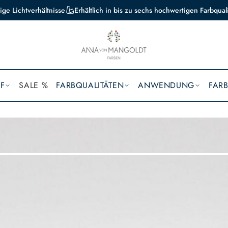
ige Lichtverhältnisse
Erhältlich in bis zu sechs hochwertigen Farbqual
F
SALE %
FARBQUALITÄTEN
ANWENDUNG
FAR